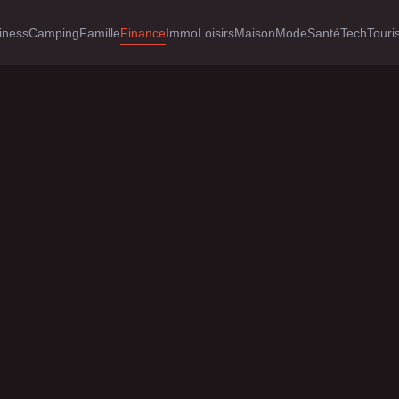
iness
Camping
Famille
Finance
Immo
Loisirs
Maison
Mode
Santé
Tech
Tour