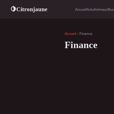
Citronjaune
🍋
Accueil
Actu
Animaux
Bus
Accueil
› Finance
Finance