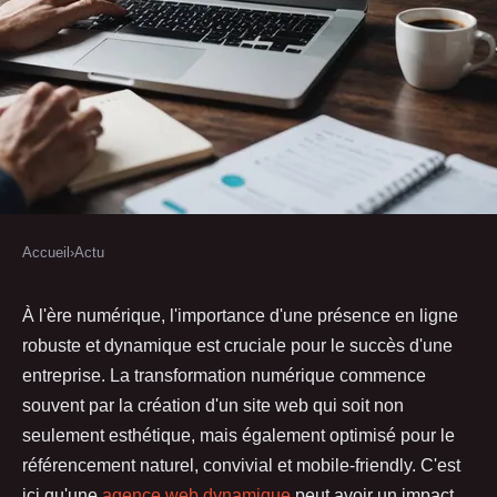
Accueil
›
Actu
ACTU
Boostez Votre Stratégie Digitale
À l'ère numérique, l'importance d'une présence en ligne
robuste et dynamique est cruciale pour le succès d'une
: Comment une Agence Web
entreprise. La transformation numérique commence
Dynamique Révolutionne Votre
souvent par la création d'un site web qui soit non
Présence en Ligne
seulement esthétique, mais également optimisé pour le
référencement naturel, convivial et mobile-friendly. C'est
Cesar
•
14 mai 2024
•
1 min de lecture
ici qu'une
agence web dynamique
peut avoir un impact