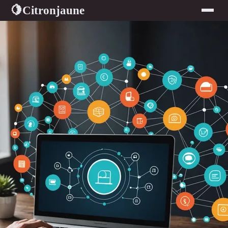
Citronjaune
🍋